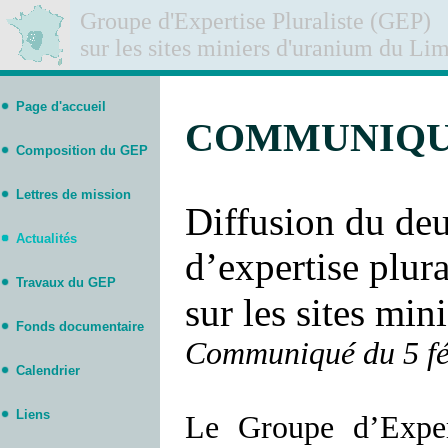
Groupe d'Expertise Pluraliste (GEP)
sur les sites miniers d'uranium du Li
Page d'accueil
COMMUNIQ
Composition du GEP
Lettres de mission
Diffusion du de
Actualités
d’expertise plura
Travaux du GEP
sur les sites mi
Fonds documentaire
Communiqué du 5 fé
Calendrier
Liens
Le Groupe d’Expert